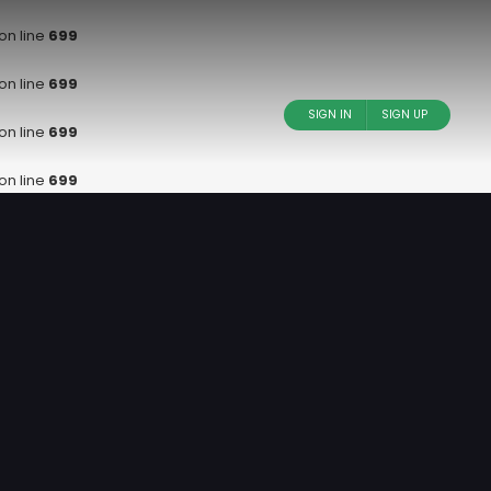
on line
699
on line
699
SIGN IN
SIGN UP
on line
699
on line
699