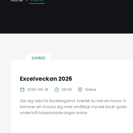
Home
EXPIRED
Excelveckan 2026
2026-05-18
09:00
Online
Gör dig redo för Exceldagarna. Eventet du inte vill missa. Vi
kommer att chocka dig med omåttligt mycket Excel-godis
under två fullspäckade dagar online.